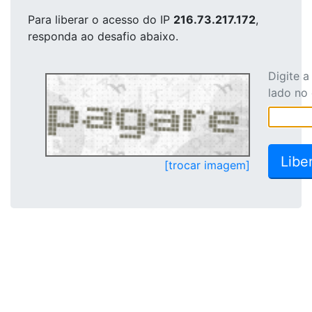
Para liberar o acesso
do IP
216.73.217.172
,
responda ao desafio abaixo.
Digite 
lado no
[trocar imagem]