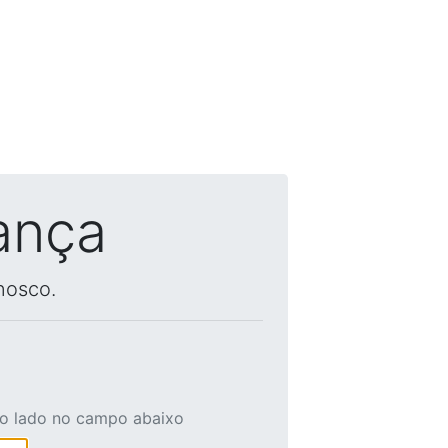
ança
nosco.
ao lado no campo abaixo