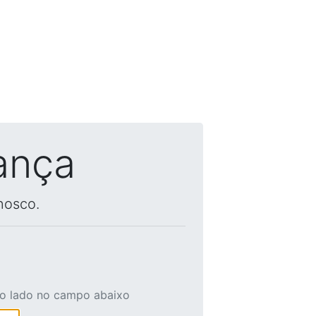
ança
nosco.
ao lado no campo abaixo