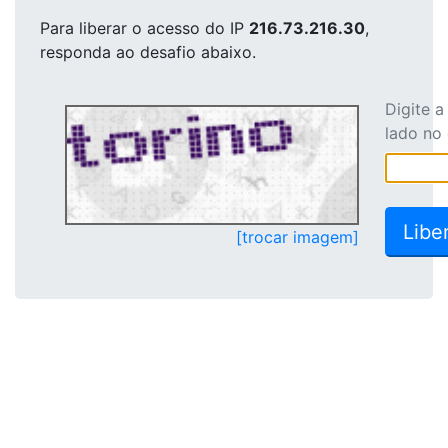
Para liberar o acesso
do IP
216.73.216.30
,
responda ao desafio abaixo.
Digite 
lado no
[trocar imagem]