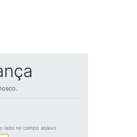
ança
nosco.
ao lado no campo abaixo