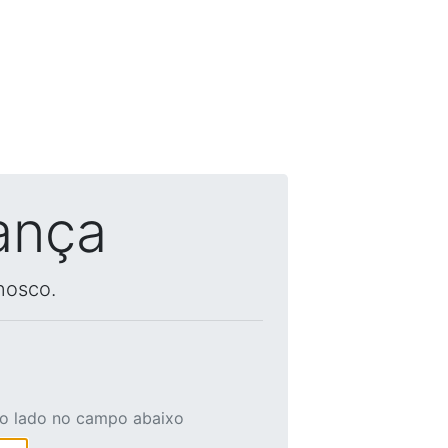
ança
nosco.
ao lado no campo abaixo