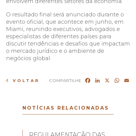
envolvem diferentes setores da economia.
O resultado final será anunciado durante o
evento oficial, que acontece em junho, em
Miami, reunindo executivos, advogados e
especialistas de diferentes países para
discutir tendências e desafios que impactam
o mercado jurídico e o ambiente de
negócios global.
Facebook
LinkedIn
X
What
Em
VOLTAR
COMPARTILHE
NOTÍCIAS RELACIONADAS
REGULAMENTAÇÃO DAS